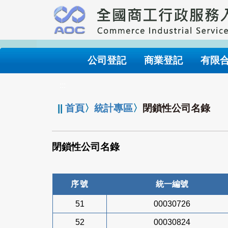
跳
到
主
要
內
公司登記
商業登記
有限
容
:::
||
首頁
〉
統計專區
〉
閉鎖性公司名錄
閉鎖性公司名錄
序號
統一編號
51
00030726
52
00030824