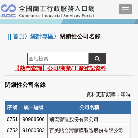
跳
Toggl
到
navig
主
:::
要
內
||
首頁
〉
統計專區
〉
閉鎖性公司名錄
容
全
站
【熱門查詢】公司/商業/工廠登記資料
檢
索
閉鎖性公司名錄
資料更新頻率：即時
序號
統一編號
公司名稱
6751
90988506
飛宏營造股份有限公司
6752
91000583
百美貼台灣膠膜製造股份有限公司