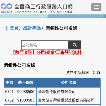
跳
Toggl
到
navig
主
:::
要
內
||
首頁
〉
統計專區
〉
閉鎖性公司名錄
容
全
站
【熱門查詢】公司/商業/工廠登記資料
檢
索
閉鎖性公司名錄
資料更新頻率：即時
序號
統一編號
公司名稱
6751
90988506
飛宏營造股份有限公司
6752
91000583
百美貼台灣膠膜製造股份有限公司