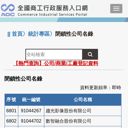
跳
Toggl
到
navig
主
:::
要
內
||
首頁
〉
統計專區
〉
閉鎖性公司名錄
容
全
站
【熱門查詢】公司/商業/工廠登記資料
檢
索
閉鎖性公司名錄
資料更新頻率：即時
序號
統一編號
公司名稱
6801
91044267
趨光影像股份有限公司
6802
91044702
數智融合股份有限公司