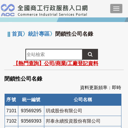
跳
Toggl
到
navig
主
:::
要
內
||
首頁
〉
統計專區
〉
閉鎖性公司名錄
容
全
站
【熱門查詢】公司/商業/工廠登記資料
檢
索
閉鎖性公司名錄
資料更新頻率：即時
序號
統一編號
公司名稱
7101
93569295
玥成股份有限公司
7102
93569393
邦泰永續投資股份有限公司