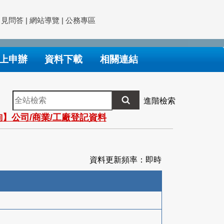
常見問答
|
網站導覽
|
公務專區
上申辦
資料下載
相關連結
全
進階檢索
站
】公司/商業/工廠登記資料
檢
索
資料更新頻率：即時