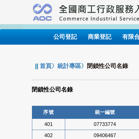
跳
到
主
要
內
公司登記
商業登記
有限
容
:::
||
首頁
〉
統計專區
〉
閉鎖性公司名錄
閉鎖性公司名錄
序號
統一編號
401
07733774
402
09406467