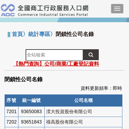
跳
Toggl
到
navig
主
:::
要
內
||
首頁
〉
統計專區
〉
閉鎖性公司名錄
容
全
站
【熱門查詢】公司/商業/工廠登記資料
檢
索
閉鎖性公司名錄
資料更新頻率：即時
序號
統一編號
公司名稱
7201
93650083
湙大投資股份有限公司
7202
93651843
祿高股份有限公司