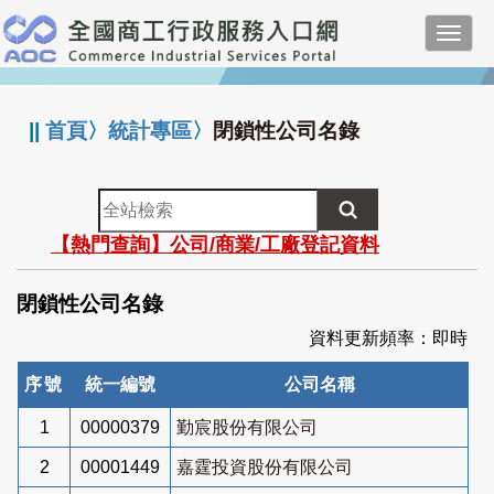
跳
Toggl
到
navig
主
:::
要
內
||
首頁
〉
統計專區
〉
閉鎖性公司名錄
容
全
站
【熱門查詢】公司/商業/工廠登記資料
檢
索
閉鎖性公司名錄
資料更新頻率：即時
序號
統一編號
公司名稱
1
00000379
勤宸股份有限公司
2
00001449
嘉霆投資股份有限公司