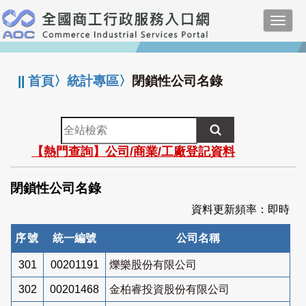
跳
Toggl
到
navig
主
:::
要
內
||
首頁
〉
統計專區
〉
閉鎖性公司名錄
容
全
站
【熱門查詢】公司/商業/工廠登記資料
檢
索
閉鎖性公司名錄
資料更新頻率：即時
序號
統一編號
公司名稱
301
00201191
爍樂股份有限公司
302
00201468
金柏睿投資股份有限公司