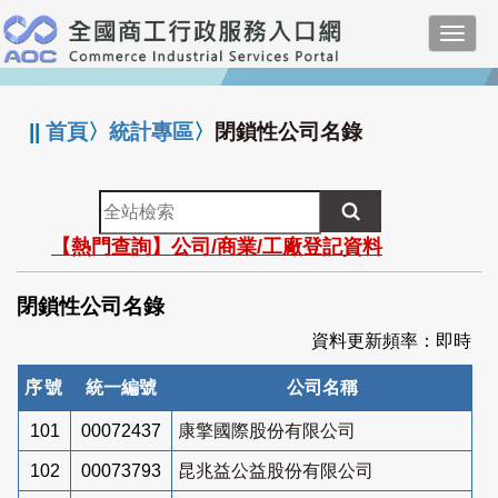
跳
Toggl
到
navig
主
:::
要
內
||
首頁
〉
統計專區
〉
閉鎖性公司名錄
容
全
站
【熱門查詢】公司/商業/工廠登記資料
檢
索
閉鎖性公司名錄
資料更新頻率：即時
序號
統一編號
公司名稱
101
00072437
康擎國際股份有限公司
102
00073793
昆兆益公益股份有限公司