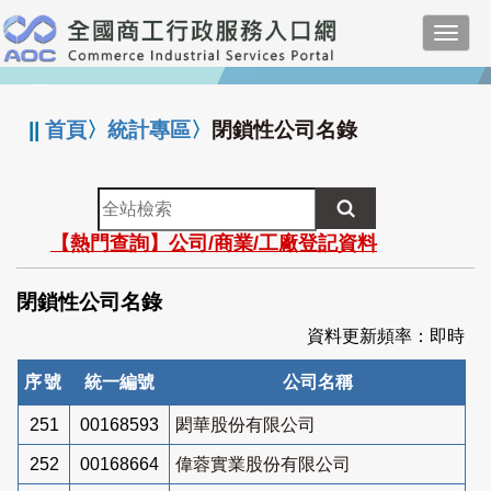
跳
Toggl
到
navig
主
:::
要
內
||
首頁
〉
統計專區
〉
閉鎖性公司名錄
容
全
站
【熱門查詢】公司/商業/工廠登記資料
檢
索
閉鎖性公司名錄
資料更新頻率：即時
序號
統一編號
公司名稱
251
00168593
閎華股份有限公司
252
00168664
偉蓉實業股份有限公司