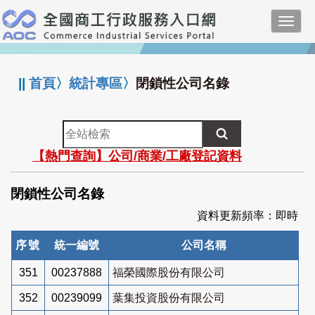
跳
Toggl
到
navig
主
:::
要
內
||
首頁
〉
統計專區
〉
閉鎖性公司名錄
容
全
站
【熱門查詢】公司/商業/工廠登記資料
檢
索
閉鎖性公司名錄
資料更新頻率：即時
序號
統一編號
公司名稱
351
00237888
福榮國際股份有限公司
352
00239099
葉集投資股份有限公司