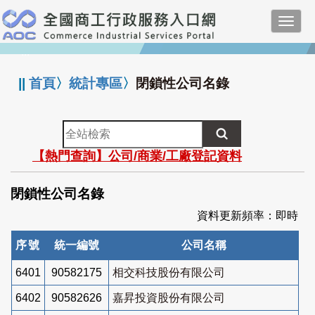
跳
Toggl
到
navig
主
:::
要
內
||
首頁
〉
統計專區
〉
閉鎖性公司名錄
容
全
站
【熱門查詢】公司/商業/工廠登記資料
檢
索
閉鎖性公司名錄
資料更新頻率：即時
序號
統一編號
公司名稱
6401
90582175
相交科技股份有限公司
6402
90582626
嘉昇投資股份有限公司