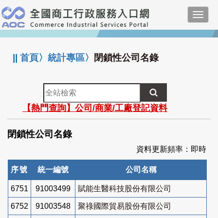
跳
Toggl
到
navig
主
:::
要
內
||
首頁
〉
統計專區
〉
閉鎖性公司名錄
容
全
站
【熱門查詢】公司/商業/工廠登記資料
檢
索
閉鎖性公司名錄
資料更新頻率：即時
序號
統一編號
公司名稱
6751
91003499
賦能生醫科技股份有限公司
6752
91003548
聚祿國際貿易股份有限公司