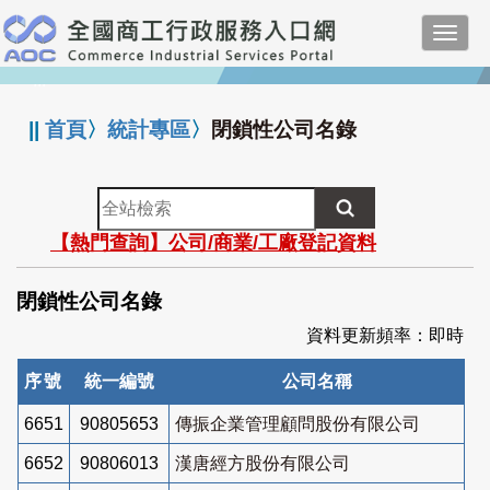
跳
Toggl
到
navig
主
:::
要
內
||
首頁
〉
統計專區
〉
閉鎖性公司名錄
容
全
站
【熱門查詢】公司/商業/工廠登記資料
檢
索
閉鎖性公司名錄
資料更新頻率：即時
序號
統一編號
公司名稱
6651
90805653
傳振企業管理顧問股份有限公司
6652
90806013
漢唐經方股份有限公司