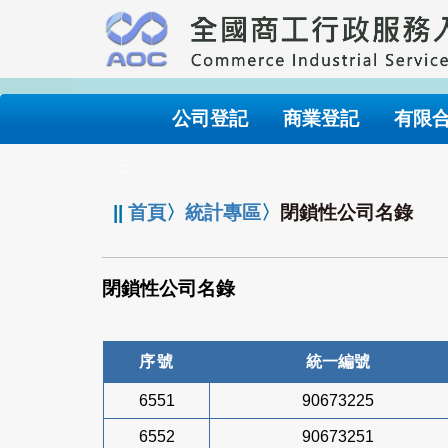
跳
到
主
要
內
公司登記
商業登記
有限
容
:::
||
首頁
〉
統計專區
〉
閉鎖性公司名錄
閉鎖性公司名錄
序號
統一編號
6551
90673225
6552
90673251