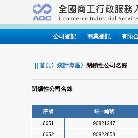
跳
到
主
要
內
公司登記
商業登記
有限
容
:::
||
首頁
〉
統計專區
〉
閉鎖性公司名錄
閉鎖性公司名錄
序號
統一編號
6651
90821247
6652
90822858