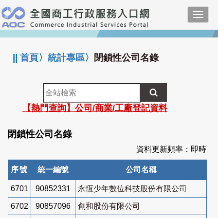
跳
Toggl
到
navig
主
:::
要
內
||
首頁
〉
統計專區
〉
閉鎖性公司名錄
容
全
站
【熱門查詢】公司/商業/工廠登記資料
檢
索
閉鎖性公司名錄
資料更新頻率：即時
序號
統一編號
公司名稱
6701
90852331
永恆少年數位科技股份有限公司
6702
90857096
創和股份有限公司