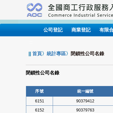
跳
到
主
要
內
公司登記
商業登記
有限
容
:::
||
首頁
〉
統計專區
〉
閉鎖性公司名錄
閉鎖性公司名錄
序號
統一編號
6151
90379412
6152
90379763