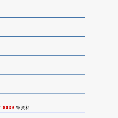
有
8039
筆資料