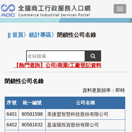
跳
Toggl
到
navig
主
:::
要
內
||
首頁
〉
統計專區
〉
閉鎖性公司名錄
容
全
站
【熱門查詢】公司/商業/工廠登記資料
檢
索
閉鎖性公司名錄
資料更新頻率：即時
序號
統一編號
公司名稱
6401
90581598
美捷盟智慧科技股份有限公司
6402
90581632
盈遠陽投資股份有限公司