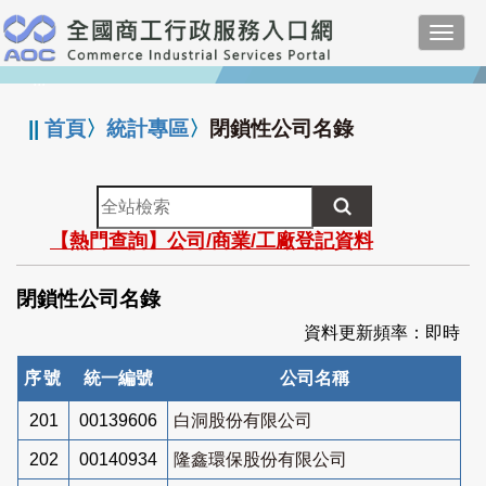
跳
Toggl
到
navig
主
:::
要
內
||
首頁
〉
統計專區
〉
閉鎖性公司名錄
容
全
站
【熱門查詢】公司/商業/工廠登記資料
檢
索
閉鎖性公司名錄
資料更新頻率：即時
序號
統一編號
公司名稱
201
00139606
白洞股份有限公司
202
00140934
隆鑫環保股份有限公司