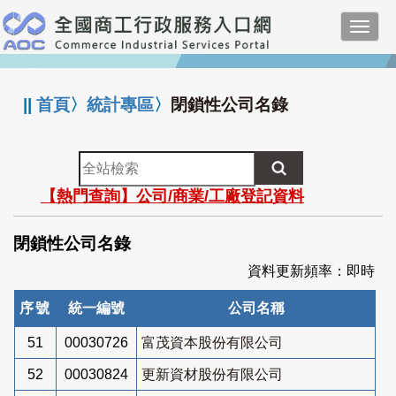
跳
Toggl
到
navig
主
:::
要
內
||
首頁
〉
統計專區
〉
閉鎖性公司名錄
容
全
站
【熱門查詢】公司/商業/工廠登記資料
檢
索
閉鎖性公司名錄
資料更新頻率：即時
序號
統一編號
公司名稱
51
00030726
富茂資本股份有限公司
52
00030824
更新資材股份有限公司