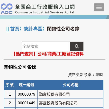
跳
Toggl
到
navig
主
:::
要
內
||
首頁
〉
統計專區
〉
閉鎖性公司名錄
容
全
站
【熱門查詢】公司/商業/工廠登記資料
檢
索
閉鎖性公司名錄
資料更新頻率：即時
序號
統一編號
公司名稱
1
00000379
勤宸股份有限公司
2
00001449
嘉霆投資股份有限公司