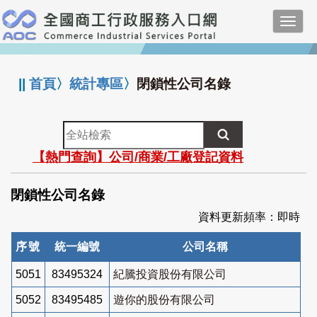
跳
Toggl
到
navig
主
:::
要
內
||
首頁
〉
統計專區
〉
閉鎖性公司名錄
容
全
站
【熱門查詢】公司/商業/工廠登記資料
檢
索
閉鎖性公司名錄
資料更新頻率：即時
序號
統一編號
公司名稱
5051
83495324
紀騰投資股份有限公司
5052
83495485
遊你的股份有限公司