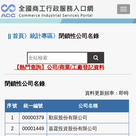
跳
Toggl
到
navig
主
:::
要
內
||
首頁
〉
統計專區
〉
閉鎖性公司名錄
容
全
站
【熱門查詢】公司/商業/工廠登記資料
檢
索
閉鎖性公司名錄
資料更新頻率：即時
序號
統一編號
公司名稱
1
00000379
勤宸股份有限公司
2
00001449
嘉霆投資股份有限公司