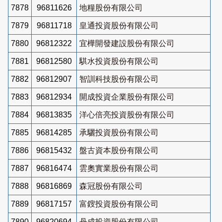
7878
96811626
地糧股份有限公司
7879
96811718
皇通投資股份有限公司
7880
96812322
宜樺開發建設股份有限公司
7881
96812580
騏水投資股份有限公司
7882
96812907
智訓科技股份有限公司
7883
96812934
開成投資企業股份有限公司
7884
96813835
洋心倍亮投資股份有限公司
7885
96814285
承驪投資股份有限公司
7886
96815432
盤古資本股份有限公司
7887
96816474
雲奧實業股份有限公司
7888
96816869
森冠股份有限公司
7889
96817157
富鎪投資股份有限公司
7890
96820694
丹成投資股份有限公司