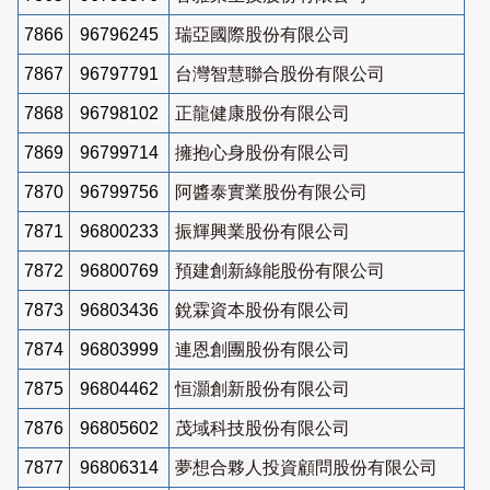
7866
96796245
瑞亞國際股份有限公司
7867
96797791
台灣智慧聯合股份有限公司
7868
96798102
正龍健康股份有限公司
7869
96799714
擁抱心身股份有限公司
7870
96799756
阿醬泰實業股份有限公司
7871
96800233
振輝興業股份有限公司
7872
96800769
預建創新綠能股份有限公司
7873
96803436
銳霖資本股份有限公司
7874
96803999
連恩創團股份有限公司
7875
96804462
恒灝創新股份有限公司
7876
96805602
茂域科技股份有限公司
7877
96806314
夢想合夥人投資顧問股份有限公司