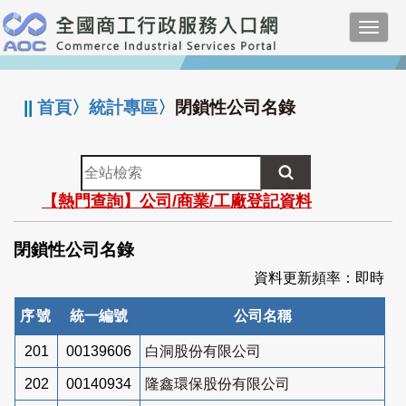
跳
Toggl
到
navig
主
:::
要
內
||
首頁
〉
統計專區
〉
閉鎖性公司名錄
容
全
站
【熱門查詢】公司/商業/工廠登記資料
檢
索
閉鎖性公司名錄
資料更新頻率：即時
序號
統一編號
公司名稱
201
00139606
白洞股份有限公司
202
00140934
隆鑫環保股份有限公司