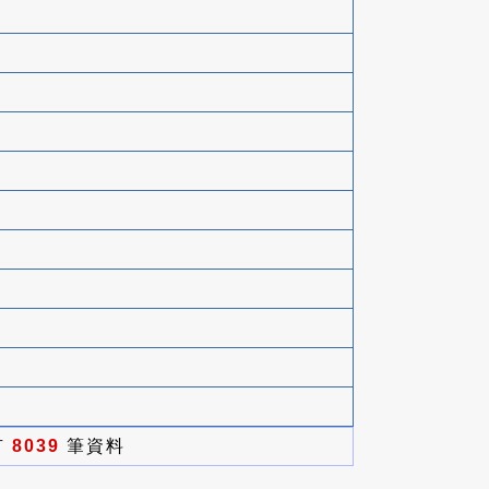
有
8039
筆資料