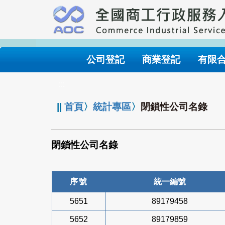
跳
到
主
要
內
公司登記
商業登記
有限
容
:::
||
首頁
〉
統計專區
〉
閉鎖性公司名錄
閉鎖性公司名錄
序號
統一編號
5651
89179458
5652
89179859