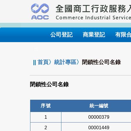
跳
到
主
要
內
公司登記
商業登記
有限
容
:::
||
首頁
〉
統計專區
〉
閉鎖性公司名錄
閉鎖性公司名錄
序號
統一編號
1
00000379
2
00001449