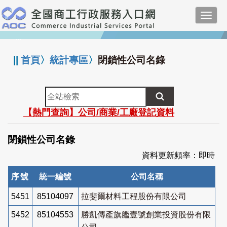
跳
Toggl
到
navig
主
:::
要
內
||
首頁
〉
統計專區
〉
閉鎖性公司名錄
容
全
站
【熱門查詢】公司/商業/工廠登記資料
檢
索
閉鎖性公司名錄
資料更新頻率：即時
序號
統一編號
公司名稱
5451
85104097
拉斐爾材料工程股份有限公司
5452
85104553
勝凱傳產旗艦壹號創業投資股份有限