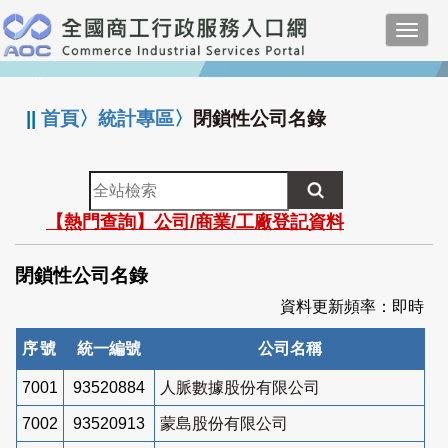
跳
Toggl
到
navig
主
:::
要
內
||
首頁
〉
統計專區
〉
閉鎖性公司名錄
容
全
站
【熱門查詢】公司/商業/工廠登記資料
檢
索
閉鎖性公司名錄
資料更新頻率：即時
序號
統一編號
公司名稱
7001
93520884
人脈數據股份有限公司
7002
93520913
蒙島股份有限公司