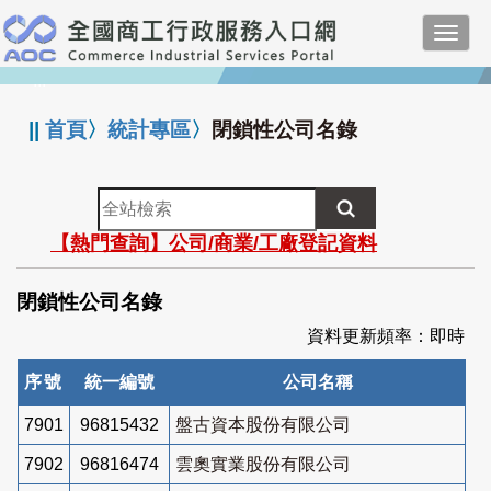
跳
Toggl
到
navig
主
:::
要
內
||
首頁
〉
統計專區
〉
閉鎖性公司名錄
容
全
站
【熱門查詢】公司/商業/工廠登記資料
檢
索
閉鎖性公司名錄
資料更新頻率：即時
序號
統一編號
公司名稱
7901
96815432
盤古資本股份有限公司
7902
96816474
雲奧實業股份有限公司