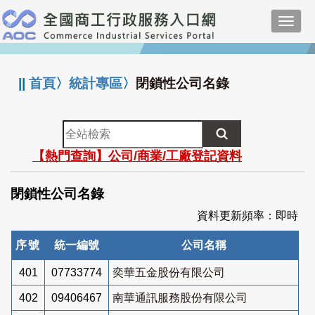
跳
Toggl
到
navig
主
:::
要
內
||
首頁
〉
統計專區
〉
閉鎖性公司名錄
容
全
站
【熱門查詢】公司/商業/工廠登記資料
檢
索
閉鎖性公司名錄
資料更新頻率：即時
序號
統一編號
公司名稱
401
07733774
奕華五金股份有限公司
402
09406467
南華通訊服務股份有限公司