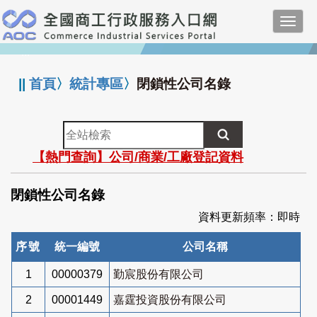
跳
Toggl
到
navig
主
:::
要
內
||
首頁
〉
統計專區
〉
閉鎖性公司名錄
容
全
站
【熱門查詢】公司/商業/工廠登記資料
檢
索
閉鎖性公司名錄
資料更新頻率：即時
序號
統一編號
公司名稱
1
00000379
勤宸股份有限公司
2
00001449
嘉霆投資股份有限公司