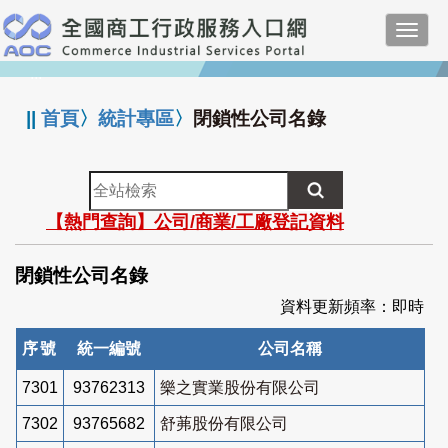
跳
Toggl
到
navig
主
:::
要
內
||
首頁
〉
統計專區
〉
閉鎖性公司名錄
容
全
站
【熱門查詢】公司/商業/工廠登記資料
檢
索
閉鎖性公司名錄
資料更新頻率：即時
序號
統一編號
公司名稱
7301
93762313
樂之實業股份有限公司
7302
93765682
舒茀股份有限公司