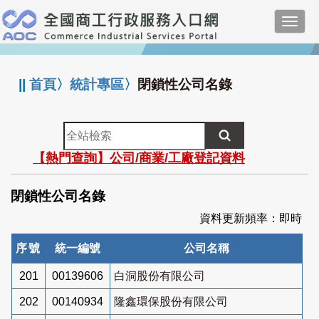
跳
Toggl
到
navig
主
:::
要
內
||
首頁
〉
統計專區
〉
閉鎖性公司名錄
容
全
站
【熱門查詢】公司/商業/工廠登記資料
檢
索
閉鎖性公司名錄
資料更新頻率：即時
序號
統一編號
公司名稱
201
00139606
白洞股份有限公司
202
00140934
隆鑫環保股份有限公司