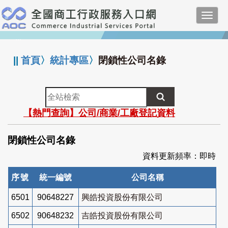
跳
Toggl
到
navig
主
:::
要
內
||
首頁
〉
統計專區
〉
閉鎖性公司名錄
容
全
站
【熱門查詢】公司/商業/工廠登記資料
檢
索
閉鎖性公司名錄
資料更新頻率：即時
序號
統一編號
公司名稱
6501
90648227
興皓投資股份有限公司
6502
90648232
吉皓投資股份有限公司