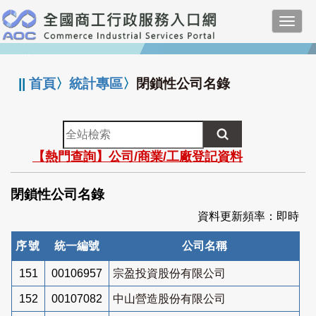
跳
Toggl
到
navig
主
:::
要
內
||
首頁
〉
統計專區
〉
閉鎖性公司名錄
容
全
站
【熱門查詢】公司/商業/工廠登記資料
檢
索
閉鎖性公司名錄
資料更新頻率：即時
序號
統一編號
公司名稱
151
00106957
宗盈投資股份有限公司
152
00107082
中山營造股份有限公司