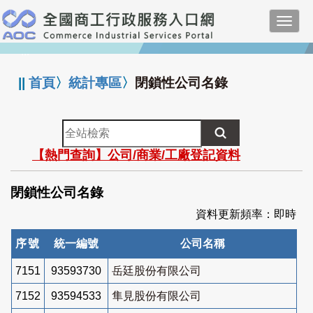
跳
Toggl
到
navig
主
:::
要
內
||
首頁
〉
統計專區
〉
閉鎖性公司名錄
容
全
站
【熱門查詢】公司/商業/工廠登記資料
檢
索
閉鎖性公司名錄
資料更新頻率：即時
序號
統一編號
公司名稱
7151
93593730
岳廷股份有限公司
7152
93594533
隼見股份有限公司