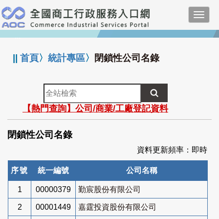
跳
Toggl
到
navig
主
:::
要
內
||
首頁
〉
統計專區
〉
閉鎖性公司名錄
容
全
站
【熱門查詢】公司/商業/工廠登記資料
檢
索
閉鎖性公司名錄
資料更新頻率：即時
序號
統一編號
公司名稱
1
00000379
勤宸股份有限公司
2
00001449
嘉霆投資股份有限公司