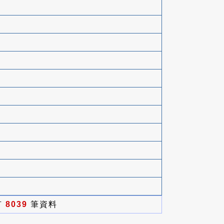
有
8039
筆資料