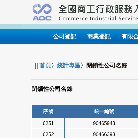
跳
到
主
要
內
公司登記
商業登記
有限
容
:::
||
首頁
〉
統計專區
〉
閉鎖性公司名錄
閉鎖性公司名錄
序號
統一編號
6251
90465943
6252
90466393