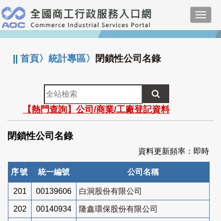
跳
Toggl
到
navig
主
:::
要
內
||
首頁
〉
統計專區
〉
閉鎖性公司名錄
容
全
站
【熱門查詢】公司/商業/工廠登記資料
檢
索
閉鎖性公司名錄
資料更新頻率：即時
序號
統一編號
公司名稱
201
00139606
白洞股份有限公司
202
00140934
隆鑫環保股份有限公司