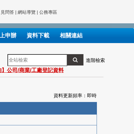
常見問答
|
網站導覽
|
公務專區
上申辦
資料下載
相關連結
全
進階檢索
站
】公司/商業/工廠登記資料
檢
索
資料更新頻率：即時