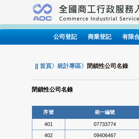
跳
到
主
要
內
公司登記
商業登記
有限
容
:::
||
首頁
〉
統計專區
〉
閉鎖性公司名錄
閉鎖性公司名錄
序號
統一編號
401
07733774
402
09406467