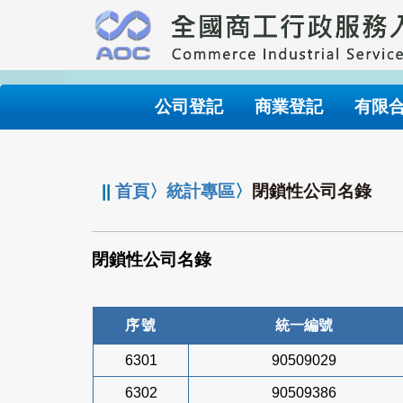
跳
到
主
要
內
公司登記
商業登記
有限
容
:::
||
首頁
〉
統計專區
〉
閉鎖性公司名錄
閉鎖性公司名錄
序號
統一編號
6301
90509029
6302
90509386