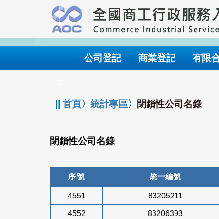
跳
到
主
要
內
公司登記
商業登記
有限
容
:::
||
首頁
〉
統計專區
〉
閉鎖性公司名錄
閉鎖性公司名錄
序號
統一編號
4551
83205211
4552
83206393