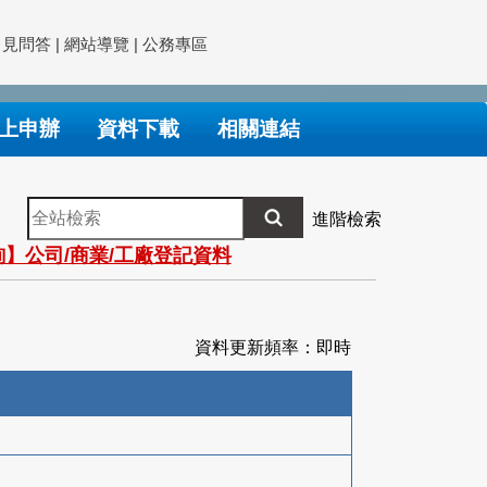
常見問答
|
網站導覽
|
公務專區
上申辦
資料下載
相關連結
全
進階檢索
站
】公司/商業/工廠登記資料
檢
索
資料更新頻率：即時