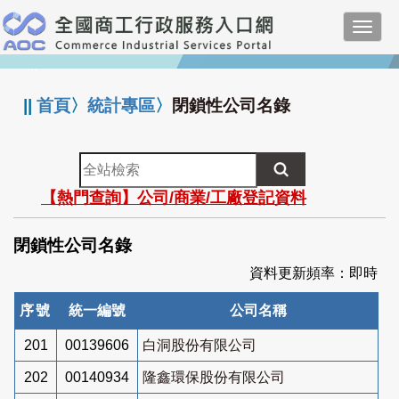
跳
Toggl
到
navig
主
:::
要
內
||
首頁
〉
統計專區
〉
閉鎖性公司名錄
容
全
站
【熱門查詢】公司/商業/工廠登記資料
檢
索
閉鎖性公司名錄
資料更新頻率：即時
序號
統一編號
公司名稱
201
00139606
白洞股份有限公司
202
00140934
隆鑫環保股份有限公司