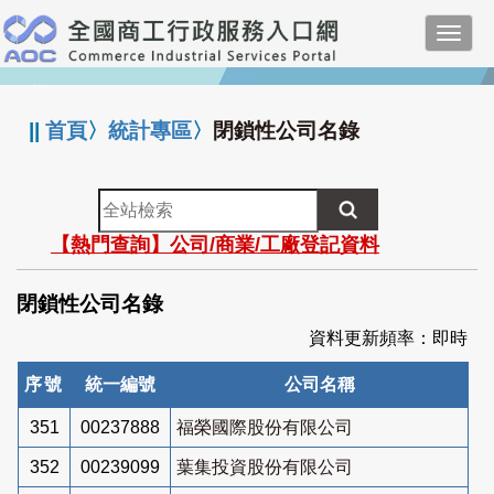
跳
Toggl
到
navig
主
:::
要
內
||
首頁
〉
統計專區
〉
閉鎖性公司名錄
容
全
站
【熱門查詢】公司/商業/工廠登記資料
檢
索
閉鎖性公司名錄
資料更新頻率：即時
序號
統一編號
公司名稱
351
00237888
福榮國際股份有限公司
352
00239099
葉集投資股份有限公司