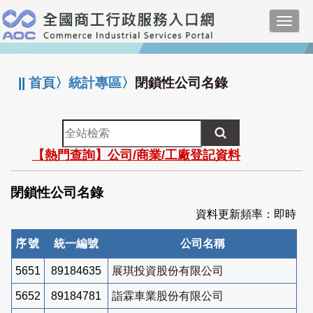
跳
Toggl
到
navig
主
:::
要
內
||
首頁
〉
統計專區
〉
閉鎖性公司名錄
容
全
站
【熱門查詢】公司/商業/工廠登記資料
檢
索
閉鎖性公司名錄
資料更新頻率：即時
序號
統一編號
公司名稱
5651
89184635
展琪投資股份有限公司
5652
89184781
詣霖車業股份有限公司