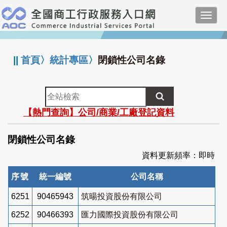
跳
Toggl
到
navig
主
:::
要
內
||
首頁
〉
統計專區
〉
閉鎖性公司名錄
容
全
站
【熱門查詢】公司/商業/工廠登記資料
檢
索
閉鎖性公司名錄
資料更新頻率：即時
序號
統一編號
公司名稱
6251
90465943
筑暘投資股份有限公司
6252
90466393
匯力國際投資股份有限公司