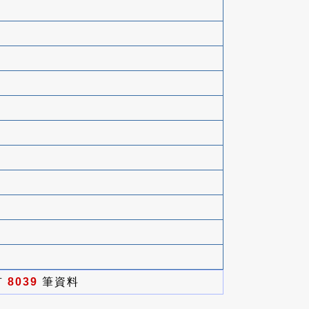
有
8039
筆資料