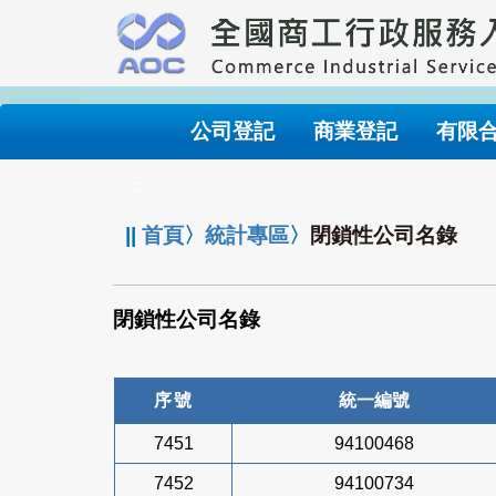
跳
到
主
要
內
公司登記
商業登記
有限
容
:::
||
首頁
〉
統計專區
〉
閉鎖性公司名錄
閉鎖性公司名錄
序號
統一編號
7451
94100468
7452
94100734